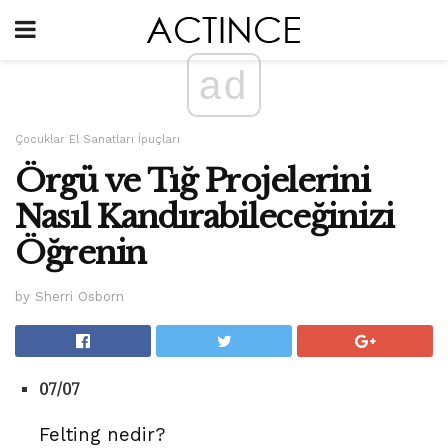
ad
Çocuklar El Sanatları İpuçları
Örgü ve Tığ Projelerini
Nasıl Kandırabileceğinizi
Öğrenin
by Sherri Osborn
07/07
Felting nedir?