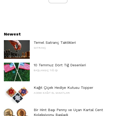
Newest
Temel Satranç Taktikleri
SATRANÇ
10 Temmuz Dört Tığ Desenleri
BAŞLANGIÇ ​​TIĞ IŞI
Kağıt Çiçek Hediye Kutusu Topper
ACEMI KAĞIT EL SANATLARI
Bir Hint Başı Penny ve Uçan Kartal Cent
Koleksiyonu Başladı