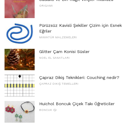
ORIGAMI
Pürüzsüz Kavisli Şekiller Çizim için Esnek
Eğriler
MINYATÜR MALZEMELERI
Glitter Çam Konisi Süsler
NOEL EL SANATLARI
Çapraz Dikiş Teknikleri: Couching nedir?
ÇAPRAZ DIKIŞ TEMELLERI
Huichol Boncuk Çiçek Takı Öğreticiler
BONCUK IŞI