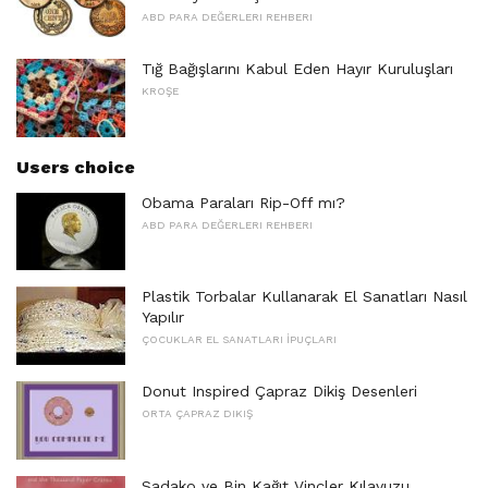
ABD PARA DEĞERLERI REHBERI
Tığ Bağışlarını Kabul Eden Hayır Kuruluşları
KROŞE
Users choice
Obama Paraları Rip-Off mı?
ABD PARA DEĞERLERI REHBERI
Plastik Torbalar Kullanarak El Sanatları Nasıl
Yapılır
ÇOCUKLAR EL SANATLARI İPUÇLARI
Donut Inspired Çapraz Dikiş Desenleri
ORTA ÇAPRAZ DIKIŞ
Sadako ve Bin Kağıt Vinçler Kılavuzu