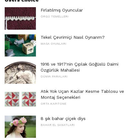
Fırlatılmış Oyuncular
ÖRGÜ TEMELLERI
Tekel Çevrimiçi Nasıl Oynarım?
MASA OYUNLARI
1916 ve 1917'nin Çıplak Göğüslü Daimi
Özgürlük Mahallesi
DÜNYA PARALARI
Atık Yok Uçan Kazlar Kesme Tablosu ve
Montaj Seçenekleri
ORTA KAPITONE
8 şık bahar çiçek diys
BAHAR EL SANATLARI