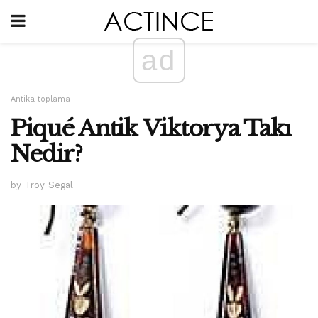
ad
Antika toplama
Piqué Antik Viktorya Takı
Nedir?
by Troy Segal