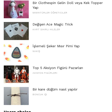
Bir Clothespin Gelin Doll veya Kek Topper
Yap
MINYATÜRLER ÖĞRETICILER
Değişen Ace Magic Trick
KART SIHIRLI HILELER
İşlemeli Şeker Mısır Pimi Yap
NAKIŞ
Top 5 Aksiyon Figürü Pazarları
AKSIYON FIGÜRLERI
Bir kare düğüm nasıl yapılır
BONCUK IŞI
Users choice