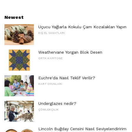
Newest
Uçucu Yağlarla Kokulu Çam Kozalakları Yapın
KIŞ EL SANATLARI
Weathervane Yorgan Blok Desen
ORTA KAPITONE
Euchre'da Nasıl Teklif Verilir?
KART OYUNLARI
Underglazes nedir?
ÇÖMLEKÇILIK
Lincoln Buğday Censini Nasıl Seviyelendiririm