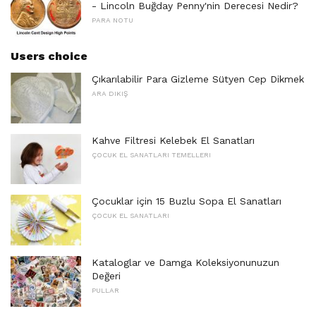
- Lincoln Buğday Penny'nin Derecesi Nedir?
PARA NOTU
Users choice
Çıkarılabilir Para Gizleme Sütyen Cep Dikmek
ARA DIKIŞ
Kahve Filtresi Kelebek El Sanatları
ÇOCUK EL SANATLARI TEMELLERI
Çocuklar için 15 Buzlu Sopa El Sanatları
ÇOCUK EL SANATLARI
Kataloglar ve Damga Koleksiyonunuzun
Değeri
PULLAR