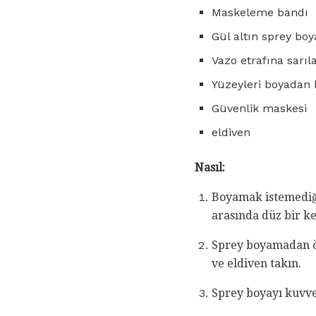
Maskeleme bandı
Gül altın sprey boy
Vazo etrafına sarıl
Yüzeyleri boyadan k
Güvenlik maskesi
eldiven
Nasıl:
Boyamak istemediği
arasında düz bir k
Sprey boyamadan ön
ve eldiven takın.
Sprey boyayı kuvvet