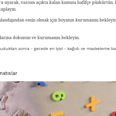
ra uyarak, vazoun açıkta kalan kısmını hafifçe püskürtü
aplayın.
andığından emin olmak için boyanın kurumasını bekleyin
anlarına dokunun ve kurumasını bekleyin.
uktan sonra - gecede en iyisi - kağıdı ve maskeleme ban
natıslar