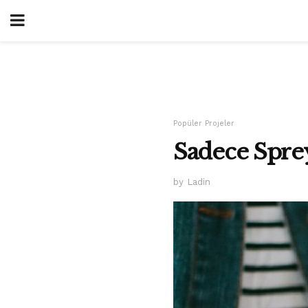
Popüler Projeler
Sadece Sprey
by Ladin