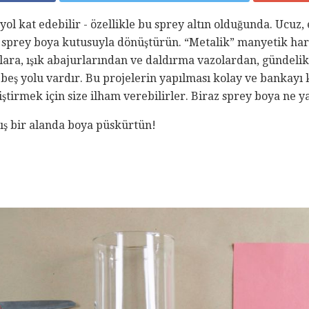
ol kat edebilir - özellikle bu sprey altın olduğunda. Ucuz,
n sprey boya kutusuyla dönüştürün. “Metalik” manyetik har
llara, ışık abajurlarından ve daldırma vazolardan, gündelik
ş yolu vardır. Bu projelerin yapılması kolay ve bankayı 
ştirmek için size ilham verebilirler. Biraz sprey boya ne y
ış bir alanda boya püskürtün!