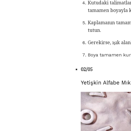
Kutudaki talimatla
tamamen boyayla k
Kaplamanın tamaml
tutun.
Gerekirse, ışık al
Boya tamamen kurud
02/05
Yetişkin Alfabe Mık