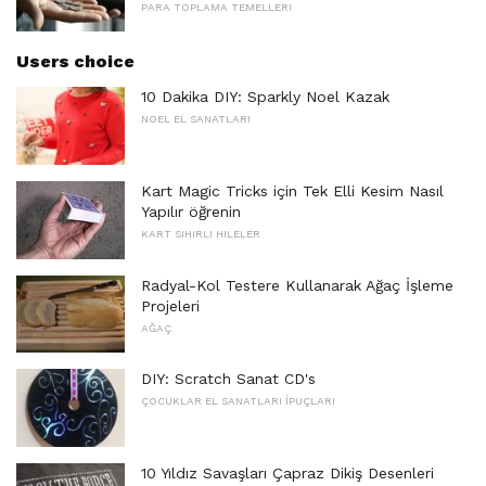
PARA TOPLAMA TEMELLERI
Users choice
10 Dakika DIY: Sparkly Noel Kazak
NOEL EL SANATLARI
Kart Magic Tricks için Tek Elli Kesim Nasıl
Yapılır öğrenin
KART SIHIRLI HILELER
Radyal-Kol Testere Kullanarak Ağaç İşleme
Projeleri
AĞAÇ
DIY: Scratch Sanat CD's
ÇOCUKLAR EL SANATLARI İPUÇLARI
10 Yıldız Savaşları Çapraz Dikiş Desenleri