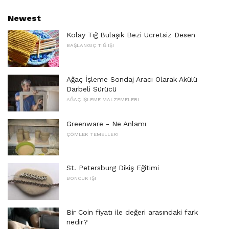
Newest
Kolay Tığ Bulaşık Bezi Ücretsiz Desen
BAŞLANGIÇ ​​TIĞ IŞI
Ağaç İşleme Sondaj Aracı Olarak Akülü
Darbeli Sürücü
AĞAÇ İŞLEME MALZEMELERI
Greenware - Ne Anlamı
ÇÖMLEK TEMELLERI
St. Petersburg Dikiş Eğitimi
BONCUK IŞI
Bir Coin fiyatı ile değeri arasındaki fark
nedir?