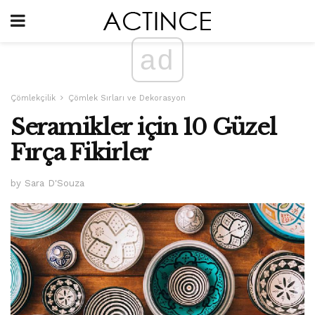
ad
Çömlekçilik
Çömlek Sırları ve Dekorasyon
Seramikler için 10 Güzel
Fırça Fikirler
by Sara D'Souza