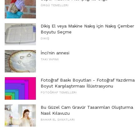
ÖRGÜ TEMELLERI
Dikiş El veya Makine Nakış için Nakış Çember
Boyutu Seçme
DIKIŞ
İnci'nin annesi
TAKI YAPIMI
Fotoğraf Baskı Boyutları - Fotoğraf Yazdırma
Boyut Karşılaştırması İllüstrasyonu
FOTOĞRAF TEMELLERI
Bu Güzel Cam Gravür Tasarımları Oluşturma
Nasıl Kılavuzu
BAHAR EL SANATLARI