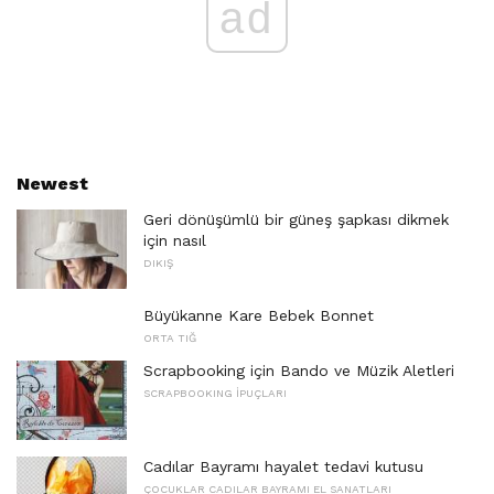
ad
Newest
Geri dönüşümlü bir güneş şapkası dikmek
için nasıl
DIKIŞ
Büyükanne Kare Bebek Bonnet
ORTA TIĞ
Scrapbooking için Bando ve Müzik Aletleri
SCRAPBOOKING İPUÇLARI
Cadılar Bayramı hayalet tedavi kutusu
ÇOCUKLAR CADILAR BAYRAMI EL SANATLARI