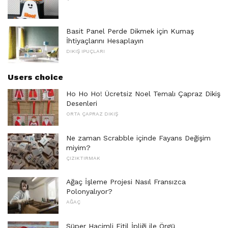
Basit Panel Perde Dikmek için Kumaş
İhtiyaçlarını Hesaplayın
DIKIŞ IPUÇLARI
Users choice
Ho Ho Ho! Ücretsiz Noel Temalı Çapraz Dikiş
Desenleri
ORTA ÇAPRAZ DIKIŞ
Ne zaman Scrabble içinde Fayans Değişim
miyim?
ÇIZIKTIRMAK
Ağaç İşleme Projesi Nasıl Fransızca
Polonyalıyor?
AĞAÇ
Süper Hacimli Fitil İpliği ile Örgü