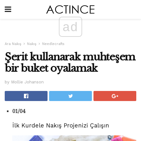
ad
Ara Nakış
Nakış
Needlecrafts
Şerit kullanarak muhteşem
bir buket oyalamak
by Mollie Johanson
01/04
İlk Kurdele Nakış Projenizi Çalışın