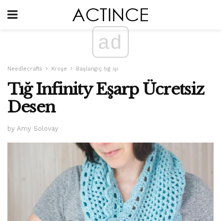
ad
Needlecrafts
Kroşe
Başlangıç ​​tığ işi
Tığ Infinity Eşarp Ücretsiz
Desen
by Amy Solovay