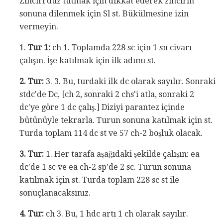
Zinciri düz tutmak için dikkat ederek zincirin
sonuna dilenmek için Sl st. Bükülmesine izin
vermeyin.
1.
Tur 1:
ch 1. Toplamda 228 sc için 1 sn civarı
çalışın. İşe katılmak için ilk adımı st.
2. Tur:
3. 3. Bu, turdaki ilk dc olarak sayılır. Sonraki
stdc'de Dc, [ch 2, sonraki 2 chs'i atla, sonraki 2
dc'ye göre 1 dc çalış.] Diziyi parantez içinde
bütünüyle tekrarla. Turun sonuna katılmak için st.
Turda toplam 114 dc st ve 57 ch-2 boşluk olacak.
3. Tur:
1. Her tarafa aşağıdaki şekilde çalışın: ea
dc'de 1 sc ve ea ch-2 sp'de 2 sc. Turun sonuna
katılmak için st. Turda toplam 228 sc st ile
sonuçlanacaksınız.
4. Tur:
ch 3. Bu, 1 hdc artı 1 ch olarak sayılır.