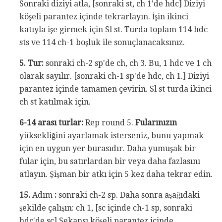
Sonraki diziyi atla, [sonraki st, ch 1'de hdc] Diziyi
köşeli parantez içinde tekrarlayın. İşin ikinci
katıyla işe girmek için Sl st. Turda toplam 114 hdc
sts ve 114 ch-1 boşluk ile sonuçlanacaksınız.
5. Tur:
sonraki ch-2 sp'de ch, ch 3. Bu, 1 hdc ve 1 ch
olarak sayılır. [sonraki ch-1 sp'de hdc, ch 1.] Diziyi
parantez içinde tamamen çevirin. Sl st turda ikinci
ch st katılmak için.
6-14 arası turlar:
Rep round 5.
Fularınızın
yüksekliğini ayarlamak isterseniz, bunu yapmak
için en uygun yer burasıdır. Daha yumuşak bir
fular için, bu satırlardan bir veya daha fazlasını
atlayın. Şişman bir atkı için 5 kez daha tekrar edin.
15.
Adım
:
sonraki ch-2 sp. Daha sonra aşağıdaki
şekilde çalışın: ch 1, [sc içinde ch-1 sp, sonraki
hdc'de sc] Sekansı köşeli parantez içinde