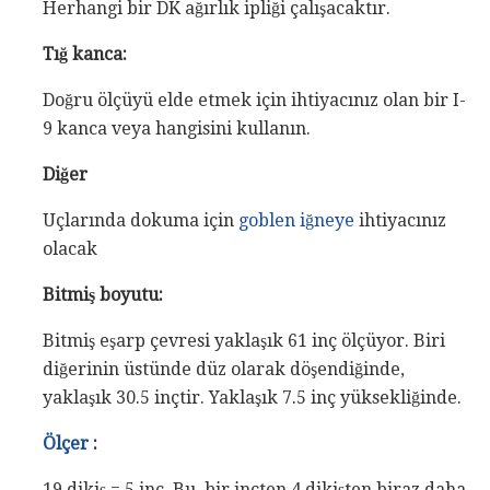
Herhangi bir DK ağırlık ipliği çalışacaktır.
Tığ kanca:
Doğru ölçüyü elde etmek için ihtiyacınız olan bir I-
9 kanca veya hangisini kullanın.
Diğer
Uçlarında dokuma için
goblen iğneye
ihtiyacınız
olacak
Bitmiş boyutu:
Bitmiş eşarp çevresi yaklaşık 61 inç ölçüyor. Biri
diğerinin üstünde düz olarak döşendiğinde,
yaklaşık 30.5 inçtir. Yaklaşık 7.5 inç yüksekliğinde.
Ölçer
:
19 dikiş = 5 inç. Bu, bir inçten 4 dikişten biraz daha