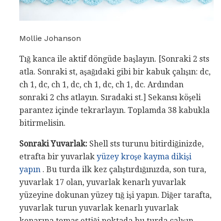
Mollie Johanson
Tığ kanca ile aktif döngüde başlayın. [Sonraki 2 sts
atla. Sonraki st, aşağıdaki gibi bir kabuk çalışın: dc,
ch 1, dc, ch 1, dc, ch 1, dc, ch 1, dc. Ardından
sonraki 2 chs atlayın. Sıradaki st.] Sekansı köşeli
parantez içinde tekrarlayın. Toplamda 38 kabukla
bitirmelisin.
Sonraki Yuvarlak:
Shell sts turunu bitirdiğinizde,
etrafta bir yuvarlak
yüzey kroşe kayma dikişi
yapın
. Bu turda ilk kez çalıştırdığınızda, son tura,
yuvarlak 17 olan, yuvarlak kenarlı yuvarlak
yüzeyine dokunan yüzey tığ işi yapın. Diğer tarafta,
yuvarlak turun yuvarlak kenarlı yuvarlak
kenarına temas ettiği noktada bu turda çalışın.