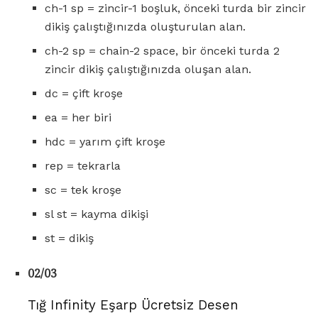
ch-1 sp = zincir-1 boşluk, önceki turda bir zincir
dikiş çalıştığınızda oluşturulan alan.
ch-2 sp = chain-2 space, bir önceki turda 2
zincir dikiş çalıştığınızda oluşan alan.
dc = çift kroşe
ea = her biri
hdc = yarım çift kroşe
rep = tekrarla
sc = tek kroşe
sl st = kayma dikişi
st = dikiş
02/03
Tığ Infinity Eşarp Ücretsiz Desen