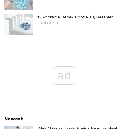
15 Adorable Bebek Bootie Tığ Desenleri
NEEDLECRAFTS
ad
Newest
Dikiş Makinası Baskı Ayağı - Neler ve Nasıl