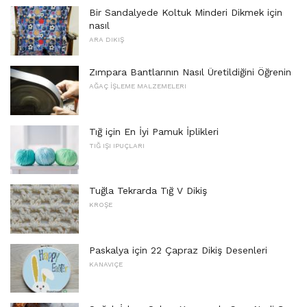
Bir Sandalyede Koltuk Minderi Dikmek için
nasıl
ARA DIKIŞ
Zımpara Bantlarının Nasıl Üretildiğini Öğrenin
AĞAÇ İŞLEME MALZEMELERI
Tığ için En İyi Pamuk İplikleri
TIĞ IŞI IPUÇLARI
Tuğla Tekrarda Tığ V Dikiş
KROŞE
Paskalya için 22 Çapraz Dikiş Desenleri
KANAVIÇE