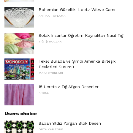
Bohemian Güzellik: Loetz Witwe Camı
ANTIKA TOPLAMA
Solak Insanlar Öğretim Kaynakları Nasıl Tığ
TIĞ IŞI IPUÇLARI
Tekel Burada ve Şimdi Amerika Birleşik
Devletleri Sürümü
MASA OYUNLARI
15 Ücretsiz Tığ Afgan Desenler
KROŞE
Users choice
Sabah Yıldız Yorgan Blok Desen
ORTA KAPITONE