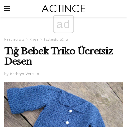
ad
Needlecrafts
Kroşe
Başlangıç ​​tığ işi
Tığ Bebek Triko Ücretsiz
Desen
by Kathryn Vercillo