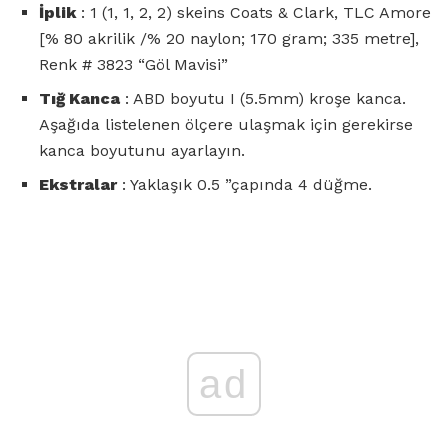
İplik
: 1 (1, 1, 2, 2) skeins Coats & Clark, TLC Amore
[% 80 akrilik /% 20 naylon; 170 gram; 335 metre],
Renk # 3823 “Göl Mavisi”
Tığ Kanca
: ABD boyutu I (5.5mm) kroşe kanca.
Aşağıda listelenen ölçere ulaşmak için gerekirse
kanca boyutunu ayarlayın.
Ekstralar
: Yaklaşık 0.5 ”çapında 4 düğme.
ad