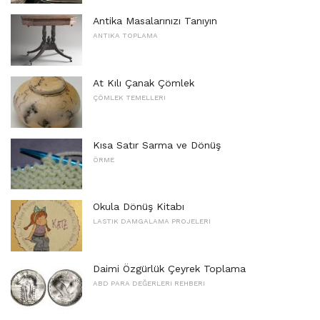
Antika Masalarınızı Tanıyın
ANTIKA TOPLAMA
At Kılı Çanak Çömlek
ÇÖMLEK TEMELLERI
Kısa Satır Sarma ve Dönüş
ÖRME
Okula Dönüş Kitabı
LASTIK DAMGALAMA PROJELERI
Daimi Özgürlük Çeyrek Toplama
ABD PARA DEĞERLERI REHBERI