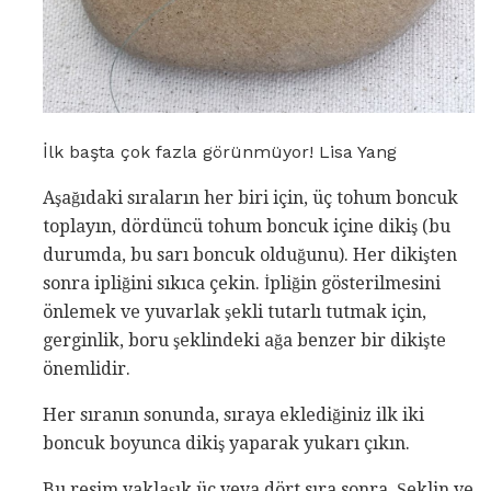
İlk başta çok fazla görünmüyor! Lisa Yang
Aşağıdaki sıraların her biri için, üç tohum boncuk
toplayın, dördüncü tohum boncuk içine dikiş (bu
durumda, bu sarı boncuk olduğunu). Her dikişten
sonra ipliğini sıkıca çekin. İpliğin gösterilmesini
önlemek ve yuvarlak şekli tutarlı tutmak için,
gerginlik, boru şeklindeki ağa benzer bir dikişte
önemlidir.
Her sıranın sonunda, sıraya eklediğiniz ilk iki
boncuk boyunca dikiş yaparak yukarı çıkın.
Bu resim yaklaşık üç veya dört sıra sonra. Şeklin ve