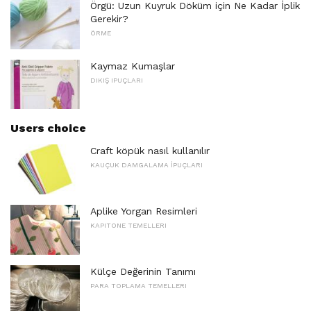
Örgü: Uzun Kuyruk Döküm için Ne Kadar İplik
Gerekir?
ÖRME
Kaymaz Kumaşlar
DIKIŞ IPUÇLARI
Users choice
Craft köpük nasıl kullanılır
KAUÇUK DAMGALAMA İPUÇLARI
Aplike Yorgan Resimleri
KAPITONE TEMELLERI
Külçe Değerinin Tanımı
PARA TOPLAMA TEMELLERI