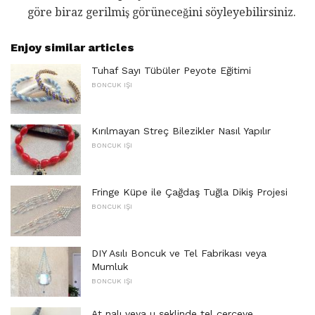
göre biraz gerilmiş görüneceğini söyleyebilirsiniz.
Enjoy similar articles
Tuhaf Sayı Tübüler Peyote Eğitimi
BONCUK IŞI
Kırılmayan Streç Bilezikler Nasıl Yapılır
BONCUK IŞI
Fringe Küpe ile Çağdaş Tuğla Dikiş Projesi
BONCUK IŞI
DIY Asılı Boncuk ve Tel Fabrikası veya
Mumluk
BONCUK IŞI
At nalı veya u şeklinde tel çerçeve