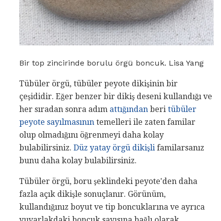
Bir top zincirinde borulu örgü boncuk. Lisa Yang
Tübüler örgü, tübüler peyote dikişinin bir
çeşididir. Eğer benzer bir dikiş deseni kullandığı ve
her sıradan sonra adım
attığından
beri
tübüler
peyote sayılmasının
temelleri ile zaten familar
olup olmadığını öğrenmeyi daha kolay
bulabilirsiniz.
Düz yatay örgü dikişli
familarsanız
bunu daha kolay bulabilirsiniz.
Tübüler örgü, boru şeklindeki peyote'den daha
fazla açık dikişle sonuçlanır. Görünüm,
kullandığınız boyut ve tip boncuklarına ve ayrıca
yuvarlakdaki boncuk sayısına bağlı olarak