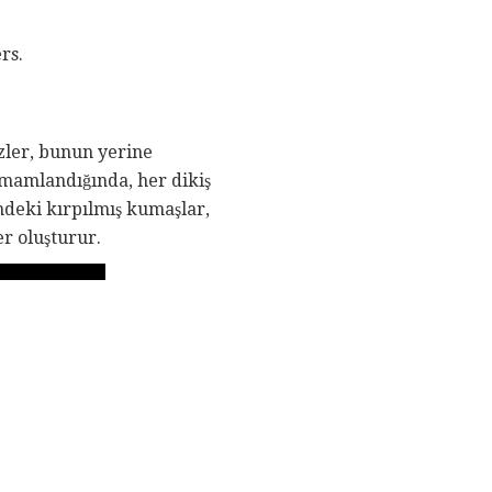
rs.
ezler, bunun yerine
Tamamlandığında, her dikiş
indeki kırpılmış kumaşlar,
r oluşturur.