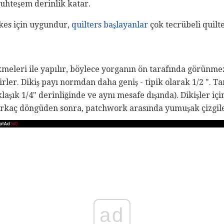
hteşem derinlik katar.
kes için uygundur,
quilters başlayanlar
çok tecrübeli quilte
ikmeleri ile yapılır, böylece yorganın ön tarafında görünm
irler. Dikiş payı normdan daha geniş - tipik olarak 1/2 ". 
klaşık 1/4" derinliğinde ve aynı mesafe dışında). Dikişler iç
irkaç döngüden sonra, patchwork arasında yumuşak çizgile
ad