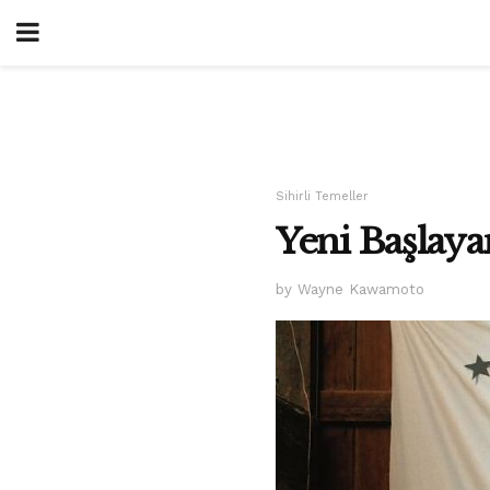
Sihirli Temeller
Yeni Başlayan
by Wayne Kawamoto