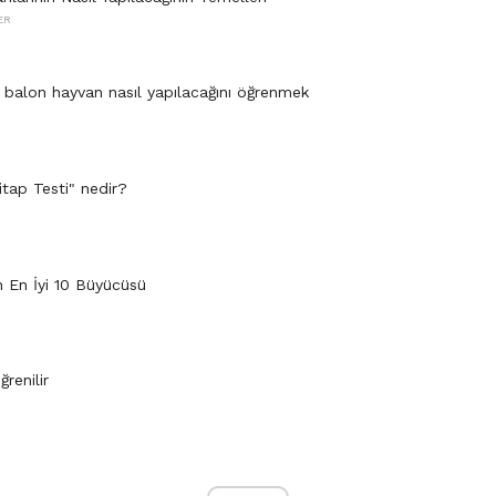
ER
 balon hayvan nasıl yapılacağını öğrenmek
itap Testi" nedir?
 En İyi 10 Büyücüsü
ğrenilir