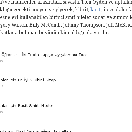
n) ve mankenler arasındaki savaşta, Tom Ogden ve aptallar
ukluğu gerektirmeyen ve yiyecek, kibrit,
kart
, ip ve daha f
sneleri kullanabilen birinci sınıf hileler sunar ve sunum iç
egory Wilson, Billy McComb, Johnny Thompson, Jeff McBride
re katkıda bulunan büyünün kim olduğu da vardır.
 Öğrenilir - İki Topla Juggle Uygulaması Toss
ER
lar İçin En İyi 5 Sihirli Kitap
ER
lar İçin Basit Sihirli Hileler
ER
larının Nasıl Yapılacağının Temelleri