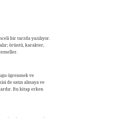
nceli bir tarzda yazılıyor.
lır; örüntü, karakter,
 temeller.
ukluğu öğrenmek ve
kisi de satın almaya ve
lardır. Bu kitap erken