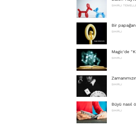
SIHIRLI TEMELL
Bir papağan
SIHIRLI
Magic'de "K
SIHIRLI
Zamanımızın
SIHIRLI
Büyü nasıl ö
SIHIRLI