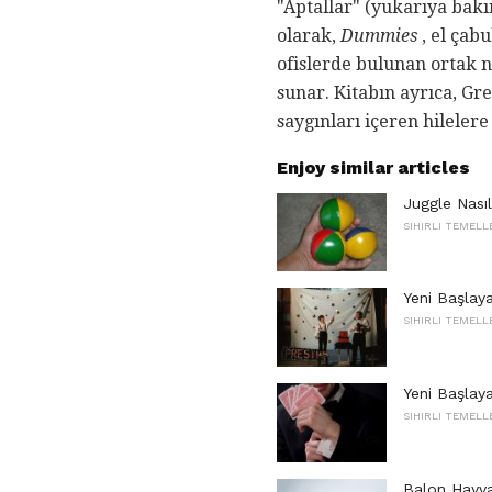
"Aptallar" (yukarıya bakı
olarak,
Dummies
, el çab
ofislerde bulunan ortak ne
sunar. Kitabın ayrıca, Gr
saygınları içeren hilele
Enjoy similar articles
Juggle Nasıl
SIHIRLI TEMELL
Yeni Başlayan
SIHIRLI TEMELL
Yeni Başlayan
SIHIRLI TEMELL
Balon Hayvan