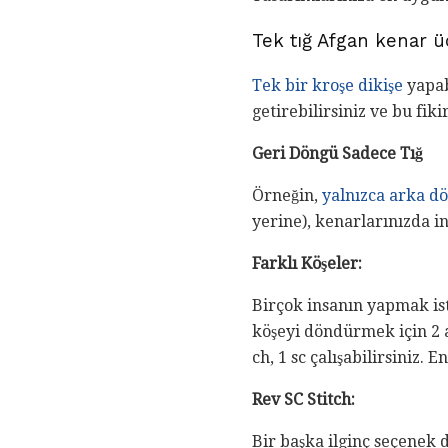
Tek tığ Afgan kenar ü
Tek bir kroşe dikişe
yapab
getirebilirsiniz ve bu fik
Geri Döngü Sadece Tığ
Örneğin,
yalnızca arka d
yerine), kenarlarınızda i
Farklı Köşeler:
Birçok insanın yapmak is
köşeyi döndürmek için 2 ad
ch, 1 sc çalışabilirsiniz. 
Rev SC Stitch:
Bir başka ilginç seçenek 