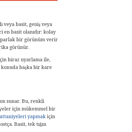
ı veya basit, geniş veya
ri en basit olanıdır: kolay
ye parlak bir görünüm verir
arika görünür.
için biraz uyarlama ile,
bu konuda başka bir kare
son sunar. Bu, renkli
aniyeler için mükemmel bir
attaniyeleri yapmak
için
stça. Basit, tek tığın