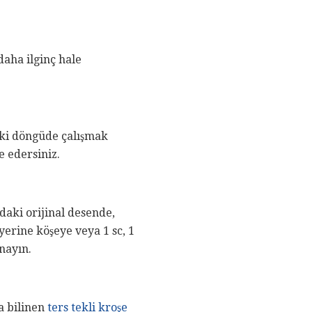
daha ilginç hale
 iki döngüde çalışmak
e edersiniz.
daki orijinal desende,
yerine köşeye veya 1 sc, 1
ynayın.
a bilinen
ters tekli kroşe