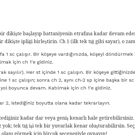
i bir dikişte başlayıp battaniyenin etrafına kadar devam ede
dikişte ipliği birleştirin. Ch 1 (ilk tek tığ gibi sayar), o zam
fa 1 sc çalışır. Bir köşeye vardığınızda, köşeyi döndürmek i
ılmak için ch 1'e gidiniz.
rak sayılır). Her st içinde 1 sc çalışın. Bir köşeye gittiğinizd
ne 1 sc çalışın; sonra ch 2, aynı ch-2 sp içine başka bir sc
yol boyunca devam. Katılmak için ch 1'e gidiniz.
r 2, istediğiniz boyutta olana kadar tekrarlayın.
stediğiniz kadar dar veya geniş kenarlı hale getirebilirsiniz.
 yok; tek tığ işi tek bir yuvarlak kenar oluşturabilirsin. Se
 olanı görmek için birçok seçeneğiyle oynayın!