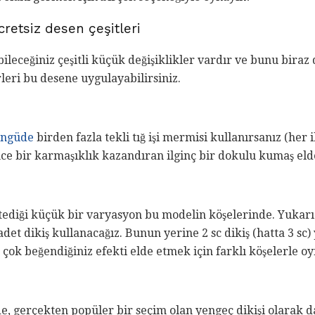
cretsiz desen çeşitleri
ileceğiniz çeşitli küçük değişiklikler vardır ve bunu biraz 
irleri bu desene uygulayabilirsiniz.
öngüde
birden fazla tekli tığ işi mermisi kullanırsanız (her
nce bir karmaşıklık kazandıran ilginç bir dokulu kumaş eld
tediği küçük bir varyasyon bu modelin köşelerinde. Yukarı
et dikiş kullanacağız. Bunun yerine 2 sc dikiş (hatta 3 sc) 
En çok beğendiğiniz efekti elde etmek için farklı köşelerle o
de, gerçekten popüler bir seçim olan yengeç dikişi olarak d