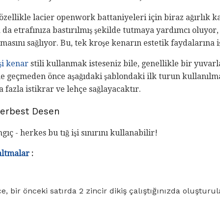
 özellikle lacier openwork battaniyeleri için biraz ağırlık k
 da etrafınıza bastırılmış şekilde tutmaya yardımcı oluyor,
tmasını sağlıyor. Bu, tek kroşe kenarın estetik faydalarına i
işi kenar
stili kullanmak isteseniz bile, genellikle bir yuvarla
e geçmeden önce aşağıdaki şablondaki ilk turun kullanılmas
fazla istikrar ve lehçe sağlayacaktır.
Serbest Desen
ıç ​​- herkes bu tığ işi sınırını kullanabilir!
altmalar
:
e, bir önceki satırda 2 zincir dikiş çalıştığınızda oluşturu