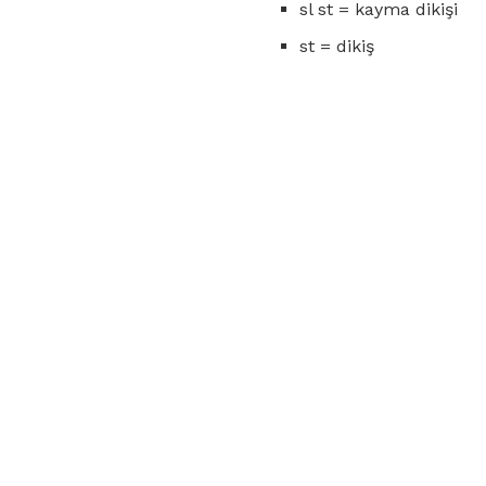
sl st = kayma dikişi
st = dikiş