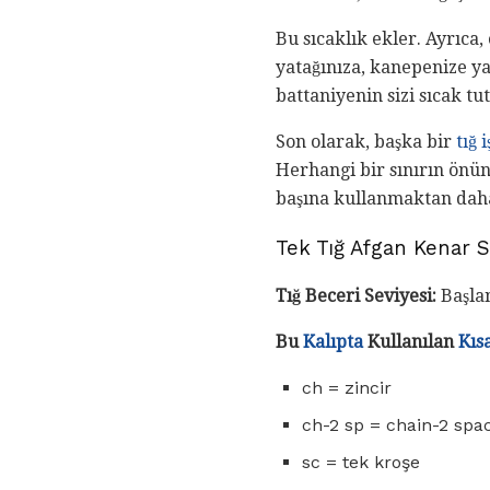
Bu sıcaklık ekler. Ayrıca,
yatağınıza, kanepenize ya
battaniyenin sizi sıcak tu
Son olarak, başka bir
tığ 
Herhangi bir sınırın önün
başına kullanmaktan daha 
Tek Tığ Afgan Kenar 
Tığ Beceri Seviyesi:
Başlang
Bu
Kalıpta
Kullanılan
Kıs
ch = zincir
ch-2 sp = chain-2 spac
sc = tek kroşe