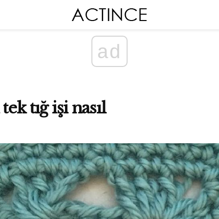
ad
tek tığ işi nasıl