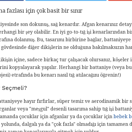
 fazlası için çok basit bir sınır
niyesinde son dokunuş, sağ kenardır. Afgan kenarınız detayl
herhangi bir şey olabilir. En iyi go-to-tığ işi kenarlarından bi
etrafına dolanmış. Bu, tasarımı birbirine bağlar, battaniye
na gövdesinde diğer dikişlerin ne olduğuna bakılmaksızın h
ikişin içine, sadece birkaç tur çalışacak olursanız, köşeler 
şlerini kopyalayarak yapılır. Herhangi bir battaniye (veya 
jesi) etrafında bu kenarı nasıl tığ atılacağını öğrenin!)
r Seçmeli?
battaniyeye hayır fırfırlar, süper temiz ve aerodinamik bir 
yorganlar veya "meşgul" desenli tasarıma sahip tığ işi batt
zamanda çocuklar için afganlar ya da çocuklar için
bebek b
 yolunda, dalgalı ya da "çok fazla" olmadığı için tamamen do
niz zaman kenarlarınızla gitmek için yoldur.