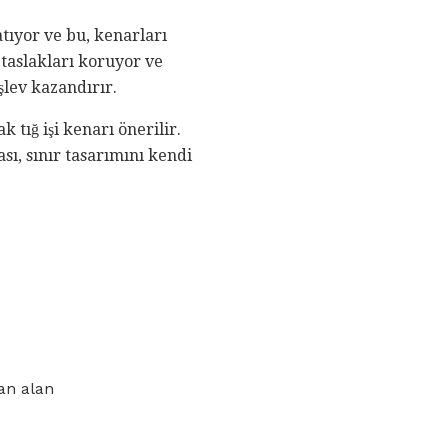
atıyor ve bu, kenarları
 taslakları koruyor ve
şlev kazandırır.
k tığ işi kenarı önerilir.
ı, sınır tasarımını kendi
lan alan