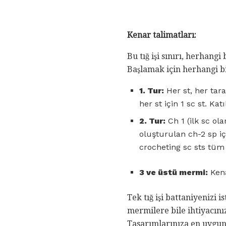
Kenar talimatları:
Bu tığ işi sınırı, herhang
Başlamak için herhangi bir 
1. Tur:
Her st, her tara
her st için 1 sc st. Kat
2. Tur:
Ch 1 (ilk sc ola
oluşturulan ch-2 sp içi
crocheting sc sts tüm 
3 ve üstü mermi:
Kena
Tek tığ işi battaniyenizi i
mermilere bile ihtiyacınız
Tasarımlarınıza en uygun