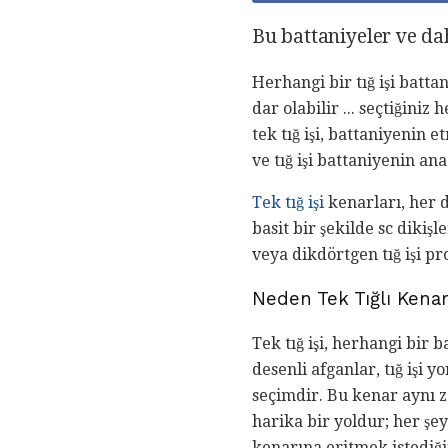
Bu battaniyeler ve daha
Herhangi bir tığ işi batta
dar olabilir ... seçtiğiniz 
tek tığ işi, battaniyenin 
ve tığ işi battaniyenin a
Tek tığ işi
kenarları, her d
basit bir şekilde sc diki
veya dikdörtgen tığ işi pro
Neden Tek Tığlı Kena
Tek tığ işi, herhangi bir 
desenli afganlar, tığ işi 
seçimdir. Bu kenar aynı 
harika bir yoldur; her şey
kenarına eritmek istediği