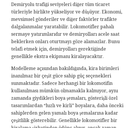
Demiryolu trafiği seviyeleri diğer tüm ticaret
türleriyle birlikte yükseliyor ve düşüyor. Ekonomi,
mevsimsel gönderiler ve diğer faktörler trafikte
dalgalanmalar yaratabilir. Lokomotifler pahalı
sermaye yatırımlarıdır ve demiryolları acele saat
beklerken onları oturtmayı göze alamazlar. Bunu
telafi etmek için, demiryolları gerektiğinde
genellikle ekstra ekipmanı kiralayacaktır.
Modelleme açısından bakıldığında, kira birimleri
inanılmaz bir çeşit güce sahip güç seçenekleri
sunmaktadır. Sadece herhangi bir lokomotifin
kullanılması mümkün olmamakla kalmıyor, aynı
zamanda giydikleri boya şemaları, gösterişli özel
tasarımlardan “hızlı ve kirli” boyalara, daha önceki
sahiplerden gelen yamalı boya şemalarına kadar
çeşitlilik gösterebilir. Genellikle lokomotifler bir
kiralama şirketinden ödünç alınır, ancak zaman