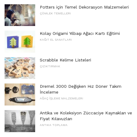
Potters için Temel Dekorasyon Malzemeleri
ÇÖMLEK TEMELLERI
Kolay Origami Yılbaşı Ağacı Kartı Eğitimi
KAĞIT EL SANATLARI
Scrabble Kelime Listeleri
ÇIZIKTIRMAK
Dremel 3000 Değişken Hız Döner Takım
İnceleme
AĞAÇ İŞLEME MALZEMELERI
Antika ve Koleksiyon Züccaciye Kaynakları ve
Fiyat Kılavuzları
ANTIKA TOPLAMA