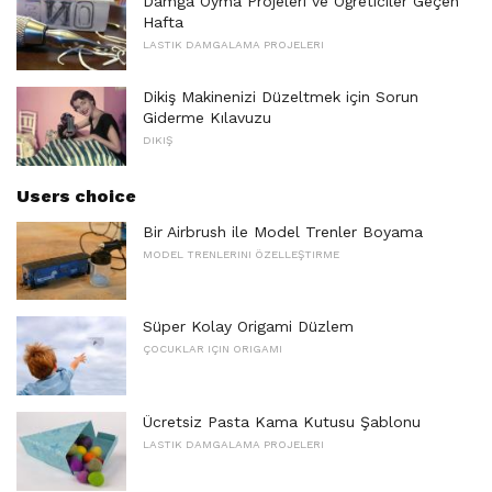
Damga Oyma Projeleri ve Öğreticiler Geçen
Hafta
LASTIK DAMGALAMA PROJELERI
Dikiş Makinenizi Düzeltmek için Sorun
Giderme Kılavuzu
DIKIŞ
Users choice
Bir Airbrush ile Model Trenler Boyama
MODEL TRENLERINI ÖZELLEŞTIRME
Süper Kolay Origami Düzlem
ÇOCUKLAR IÇIN ORIGAMI
Ücretsiz Pasta Kama Kutusu Şablonu
LASTIK DAMGALAMA PROJELERI