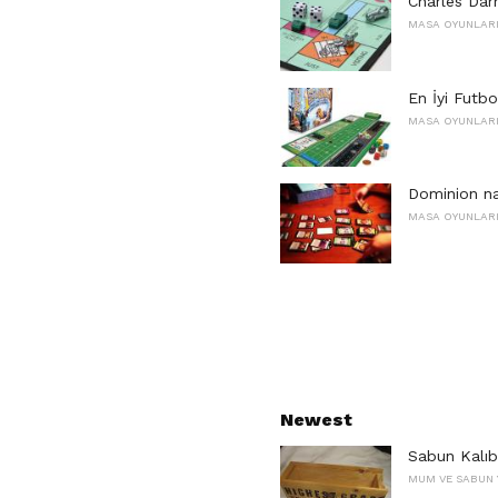
Charles Dar
MASA OYUNLAR
En İyi Futb
MASA OYUNLAR
Dominion na
MASA OYUNLAR
Newest
Sabun Kalıb
MUM VE SABUN 