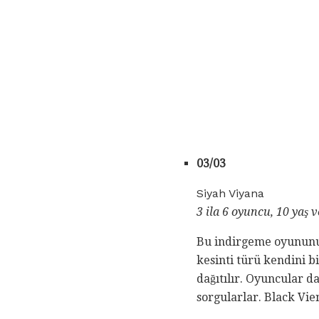
03/03
Siyah Viyana
3 ila 6 oyuncu, 10 yaş v
Bu indirgeme oyununun 
kesinti türü kendini b
dağıtılır. Oyuncular da
sorgularlar. Black Vie