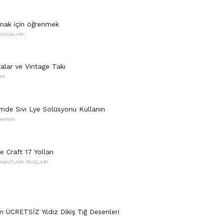
ak için öğrenmek
 OYUNLARI
alar ve Vintage Takı
MA
mde Sıvı Lye Solüsyonu Kullanın
YAPIMI
e Craft 17 Yolları
ANATLARI İPUÇLARI
 ÜCRETSİZ Yıldız Dikiş Tığ Desenleri