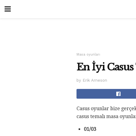
Masa oyunları
En İyi Casus
by Erik Arneson
Casus oyunlar bize gerçek
casus temalı masa oyunlar
01/03