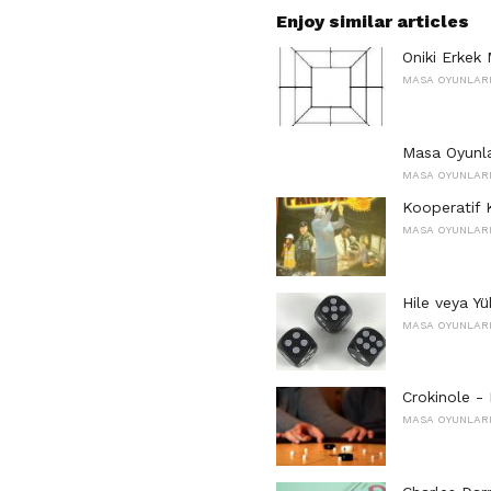
Enjoy similar articles
Oniki Erkek 
MASA OYUNLAR
Masa Oyunla
MASA OYUNLAR
Kooperatif 
MASA OYUNLAR
Hile veya Yü
MASA OYUNLAR
Crokinole - 
MASA OYUNLAR