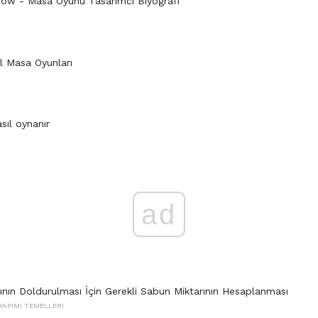
row - Masa Oyunu Tasarımcı Biyografi
I
ol Masa Oyunları
I
sıl oynanır
I
ad
ının Doldurulması İçin Gerekli Sabun Miktarının Hesaplanması
YAPIMI TEMELLERI