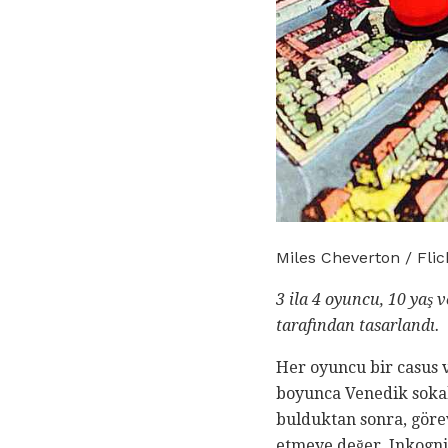
Miles Cheverton / Flic
3 ila 4 oyuncu, 10 yaş v
tarafından tasarlandı.
Her oyuncu bir casus v
boyunca Venedik sokakl
bulduktan sonra, göre
etmeye değer. Inkogni