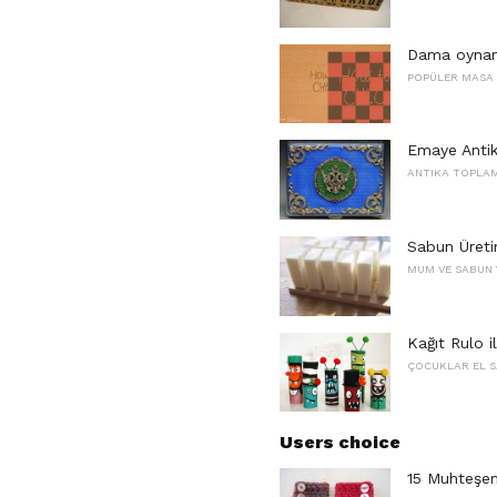
Dama oynam
POPÜLER MASA
Emaye Antik
ANTIKA TOPLA
Sabun Üreti
MUM VE SABUN 
Kağıt Rulo il
ÇOCUKLAR EL S
Users choice
15 Muhteşem