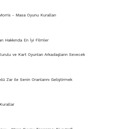
Morris - Masa Oyunu Kuralları
I
rı Hakkında En İyi Filmler
I
Kurulu ve Kart Oyunları Arkadaşların Sevecek
I
klü Zar ile Senin Oranlarını Geliştirmek
I
Kurallar
I