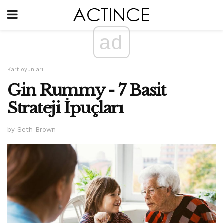
ad
Kart oyunları
Gin Rummy - 7 Basit
Strateji İpuçları
by Seth Brown