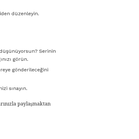
niden düzenleyin.
u düşünüyorsun? Serinin
ınızı görün.
ireye gönderileceğini
izi sınayın.
arınızla paylaşmaktan