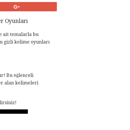
er Oyunları
e ait temalarla bu
u gizli kelime oyunları
ur! Bu eğlenceli
er alan kelimeleri
irsiniz!