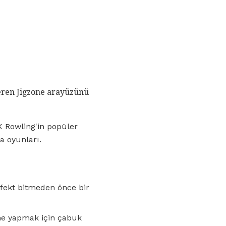
veren Jigzone arayüzünü
K Rowling'in popüler
a oyunları.
 Efekt bitmeden önce bir
şme yapmak için çabuk