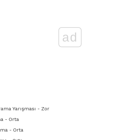
ad
rama Yarışması - Zor
a - Orta
ama - Orta