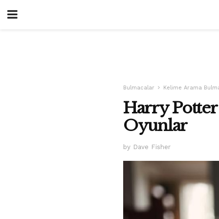
Bulmacalar
Kelime Arama Bulma
Harry Potter
Oyunlar
by Dave Fisher