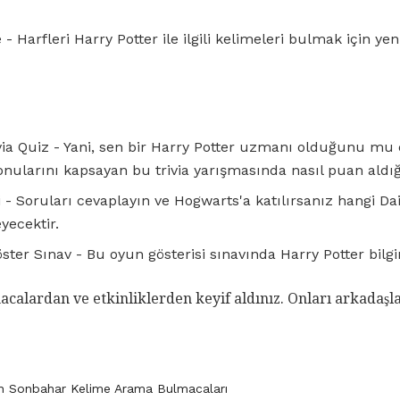
- Harfleri Harry Potter ile ilgili kelimeleri bulmak için ye
via Quiz - Yani, sen bir Harry Potter uzmanı olduğunu m
konularını kapsayan bu trivia yarışmasında nasıl puan aldığ
li - Soruları cevaplayın ve Hogwarts'a katılırsanız hangi Da
yecektir.
ter Sınav - Bu oyun gösterisi sınavında Harry Potter bilgin
calardan ve etkinliklerden keyif aldınız. Onları arkadaşl
in Sonbahar Kelime Arama Bulmacaları