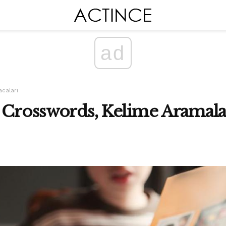
ad
caları
 Crosswords, Kelime Aramalar