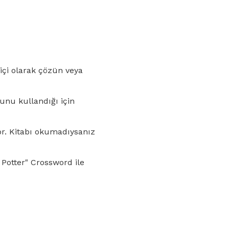
içi olarak çözün veya
unu kullandığı için
or. Kitabı okumadıysanız
y Potter" Crossword ile