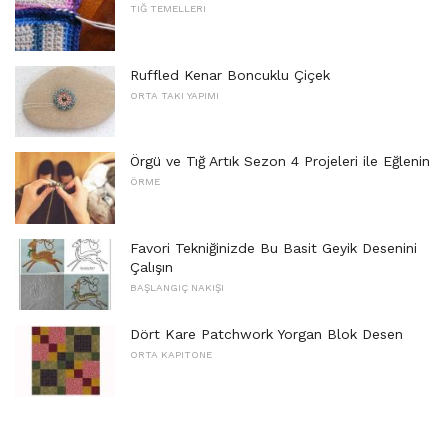
TIĞ TEMELLERI
Ruffled Kenar Boncuklu Çiçek
ORTA TAKI YAPIMI
Örgü ve Tığ Artık Sezon 4 Projeleri ile Eğlenin
ÖRME
Favori Tekniğinizde Bu Basit Geyik Desenini
Çalışın
BAŞLANGIÇ ​​NAKIŞI
Dört Kare Patchwork Yorgan Blok Desen
ORTA KAPITONE