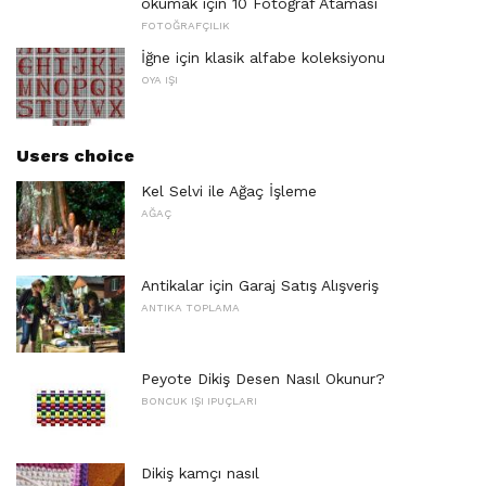
okumak için 10 Fotoğraf Ataması
FOTOĞRAFÇILIK
İğne için klasik alfabe koleksiyonu
OYA IŞI
Users choice
Kel Selvi ile Ağaç İşleme
AĞAÇ
Antikalar için Garaj Satış Alışveriş
ANTIKA TOPLAMA
Peyote Dikiş Desen Nasıl Okunur?
BONCUK IŞI IPUÇLARI
Dikiş kamçı nasıl