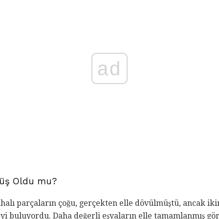
ad
müş Oldu mu?
alı parçaların çoğu, gerçekten elle dövülmüştü, ancak ikinc
i buluyordu. Daha değerli eşyaların elle tamamlanmış gö