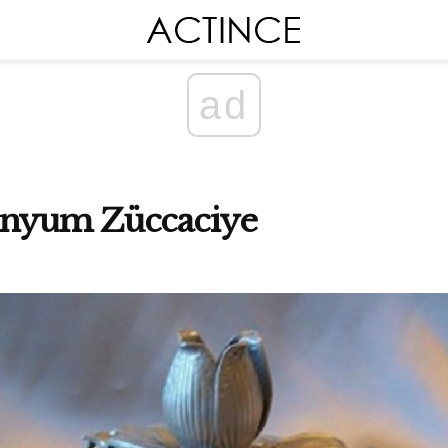
ad
inyum Züccaciye