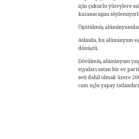
için çukurlu yüzeylere sa
kazanacağını söylemiyorl
Öğütülmüş alüminyumdan b
Aslında, bu alüminyum eş
dönüştü.
Dövülmüş alüminyum yayg
eşyaları satan bir ev par
seti dahil olmak üzere 20
cam uçlu yapay tatlandırı