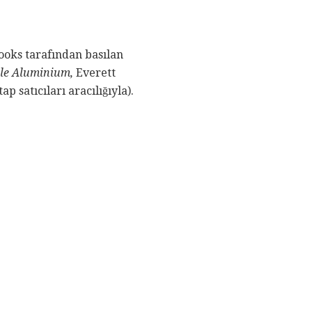
ooks tarafından basılan
ble Aluminium,
Everett
p satıcıları aracılığıyla).