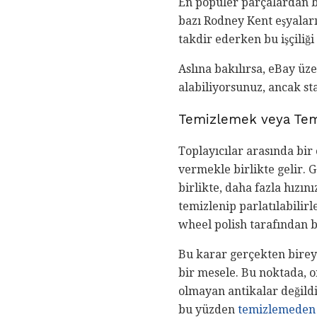
En popüler parçalardan ba
bazı Rodney Kent eşyaların
takdir ederken bu işçiliğ
Aslına bakılırsa, eBay üz
alabiliyorsunuz, ancak sta
Temizlemek veya Te
Toplayıcılar arasında bi
vermekle birlikte gelir. 
birlikte, daha fazla hızı
temizlenip parlatılabilir
wheel polish tarafından 
Bu karar gerçekten birey
bir mesele. Bu noktada, o
olmayan antikalar değildi
bu yüzden
temizlemeden