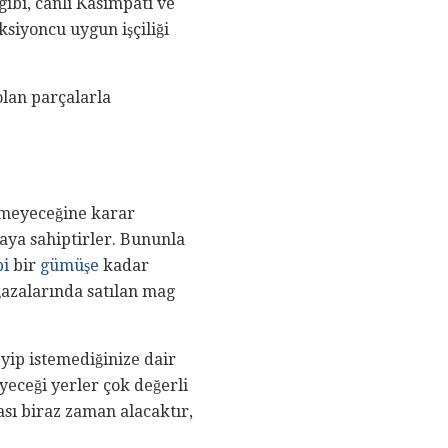
ibi, canlı Kasımpatı ve
ksiyoncu uygun işçiliği
olan parçalarla
nmeyeceğine karar
naya sahiptirler. Bununla
bi
bir
gümüşe
kadar
ğazalarında satılan mag
yip istemediğinize dair
yeceği yerler çok değerli
ası biraz zaman alacaktır,