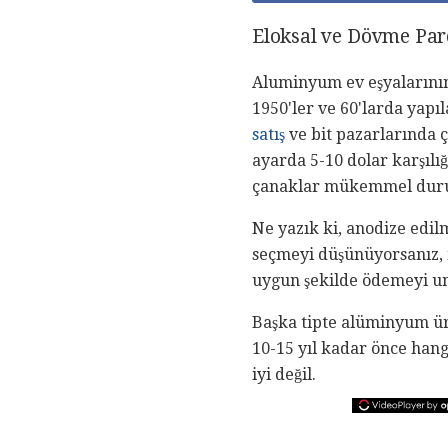
Eloksal ve Dövme Par
Aluminyum ev eşyalarının
1950'ler ve 60'larda yapı
satış
ve bit pazarlarında ç
ayarda 5-10 dolar karşılı
çanaklar mükemmel durum
Ne yazık ki, anodize edil
seçmeyi düşünüyorsanız,
uygun şekilde ödemeyi u
Başka tipte alüminyum ürü
10-15 yıl kadar önce hang
iyi değil.