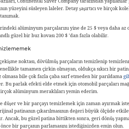
zıları, Continental Silver Company tarafından yapılanlar g
ın yüzeyini süsleyen laleler. Detay şaşırtıcı ve birçok kole
i tanımak.
erindeki alüminyum parçalarını yine de 25 $ veya daha az 
ndlı güzel bir buz kovası 200 $ 'dan fazla olabilir.
mizlememek
r çekişme noktası, dövülmüş parçaların temizlenip temizle
Genellikle tamamen çirkin olmayan, oldukça sıkıcı bir pati
nız olmasa bile çok fazla çaba sarf etmeden bir parıldama
gi
ler. Bu parlak efekti elde etmek için otomobil parçaları ma
birçok alüminyum meraklıları yemin ederim.
e düşer ve bir parçayı temizlemek için zaman ayırmak iste
rijinal patinanın çıkarılmasının değeri büyük ölçüde etkile
r. Ancak, bu güzel patina bittikten sonra, geri dönüş yapm
önce bir parçanın parlamasını istediğinizden emin olun.