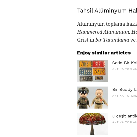
Tahsil Alüminyum Hak
Aluminyum toplama hakkınd
Hammered Aluminium, Ha
Grist'in
bir Tanımlama ve
Enjoy similar articles
Serin Bir K
ANTIKA TOPLA
Bir Buddy L
ANTIKA TOPLA
3 çeşit anti
ANTIKA TOPLA