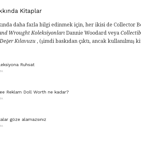
kında Kitaplar
a daha fazla bilgi edinmek için, her ikisi de Collector B
nd Wrought Koleksiyonları
Dannie Woodard veya
Collecti
 Değer Kılavuzu
, (şimdi baskıdan çıktı, ancak kullanılmış kita
oleksiyona Ruhsat
MA
ee Reklam Doll Worth ne kadar?
MA
kalar göze alamazsınız
MA