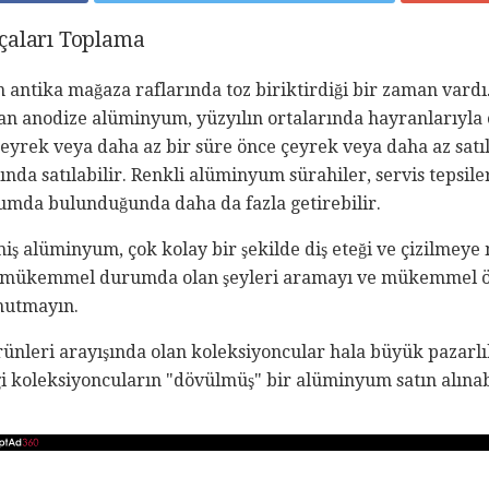
çaları Toplama
 antika mağaza raflarında toz biriktirdiği bir zaman vardı
lan anodize alüminyum, yüzyılın ortalarında hayranlarıyla
eyrek veya daha az bir süre önce çeyrek veya daha az satı
ğında satılabilir. Renkli alüminyum sürahiler, servis tepsil
da bulunduğunda daha da fazla getirebilir.
miş alüminyum, çok kolay bir şekilde diş eteği ve çizilmeye 
 mükemmel durumda olan şeyleri aramayı ve mükemmel ö
nutmayın.
nleri arayışında olan koleksiyoncular hala büyük pazarlık
i koleksiyoncuların "dövülmüş" bir alüminyum satın alınabi