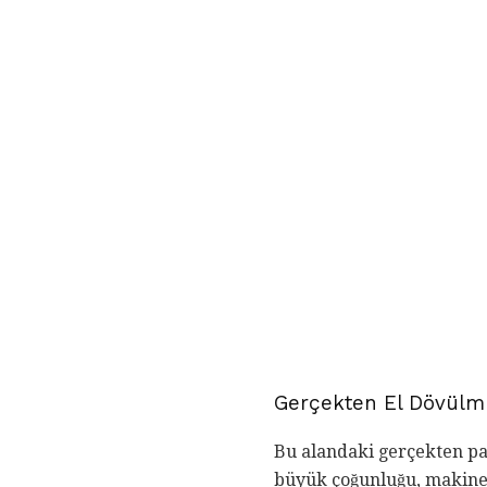
Gerçekten El Dövül
Bu alandaki gerçekten pah
büyük çoğunluğu, makiney