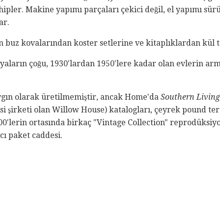
hipler. Makine yapımı parçaları çekici değil, el yapımı sü
ar.
uz kovalarından koster setlerine ve kitaplıklardan kül t
yaların çoğu, 1930'lardan 1950'lere kadar olan evlerin arm
ın olarak üretilmemiştir, ancak Home'da
Southern Living
tisi şirketi olan Willow House) katalogları, çeyrek pound te
00'lerin ortasında birkaç "Vintage Collection" reprodüksiy
cı paket caddesi.