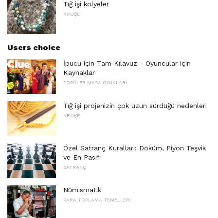
Tığ işi kolyeler
KROŞE
Users choice
İpucu için Tam Kılavuz - Oyuncular için
Kaynaklar
POPÜLER MASA OYUNLARI
Tığ işi projenizin çok uzun sürdüğü nedenleri
KROŞE
Özel Satranç Kuralları: Döküm, Piyon Teşvik
ve En Pasif
SATRANÇ
Nümismatik
PARA TOPLAMA TEMELLERI