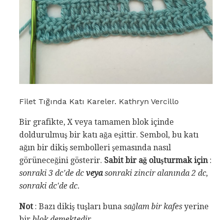
Filet Tığında Katı Kareler. Kathryn Vercillo
Bir grafikte, X veya tamamen blok içinde
doldurulmuş bir katı ağa eşittir. Sembol, bu katı
ağın bir dikiş sembolleri şemasında nasıl
görüneceğini gösterir.
Sabit bir ağ oluşturmak için
:
sonraki 3 dc'de dc
veya
sonraki zincir alanında 2 dc,
sonraki dc'de dc.
Not
: Bazı dikiş tuşları buna
sağlam bir kafes
yerine
bir
blok
demektedir
.