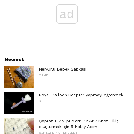
ad
Newest
Nervürlü Bebek Şapkası
ÖRME
Royal Balloon Scepter yapmayı öğrenmek
SIHIRLI
Çapraz Dikiş İpuçları: Bir Atık Knot Dikiş
oluşturmak için 5 Kolay Adım
ÇAPRAZ DIKIŞ TEMELLERI