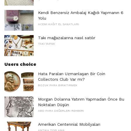
Kendi Benzersiz Ambalaj Kağıdı Yapmanın 6
Yolu
ACEMI KAĞIT EL SANATLARI
Takı mağazalarına nasıl satılır
TAKI YAPIMI
Users choice
Hata Paraları Uzmanlaşan Bir Coin
Collectors Club Var mı?
BOZUK PARA BIRIKTIRMEK
Morgan Dolarına Yatırım Yapmadan Önce Bu
Noktaları Düşün
ABD PARA DEĞERLERI REHBERI
Amerikan Centennial Mobilyaları
ANTIKA TOPLAMA