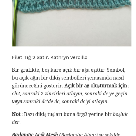
Filet Tığ 2 Satır. Kathryn Vercillo
Bir grafikte, boş kare açık bir ağa eşittir. Sembol,
bu açık ağın bir dikiş sembolleri şemasında nasıl
görüneceğini gösterir.
Açık bir ağ oluşturmak için
:
ch2, sonraki 2 zincirleri atlayın, sonraki dc'ye geçin
veya
sonraki dc'de dc, sonraki dc'yi atlayın.
Not
: Bazı dikiş tuşları buna
örgü
yerine bir
boşluk
der
.
Başlangıç ​​Açık Mesh
(Başlangıç ​​Alanı) şu şekilde