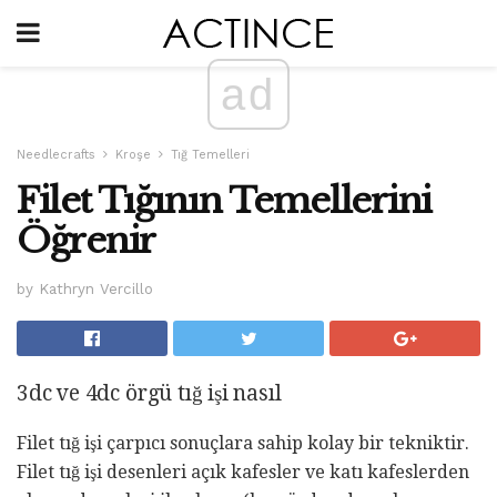
ad
Needlecrafts
Kroşe
Tığ Temelleri
Filet Tığının Temellerini
Öğrenir
by Kathryn Vercillo
3dc ve 4dc örgü tığ işi nasıl
Filet tığ işi çarpıcı sonuçlara sahip kolay bir tekniktir.
Filet tığ işi desenleri açık kafesler ve katı kafeslerden