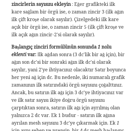
zincirlerin sayısını ekleyin
: Eğer grafikteki ilk
kare sağlam bir örgü ise, o zaman zincir 3 (ilk ağın
ilk çift kroşe olarak sayılır). Çizelgedeki ilk kare
açık bir örgü ise, o zaman zincir 5 (ilk çift kroşe ve
ilk açık ağın zincir-2'si olarak sayılır).
Başlangıç ​​zinciri formülünün sonunda
1
nolu
eklenti
var:
İlk ağdan sonra (3 dc'lik bir ağ için), bir
ağın son dc'si bir sonraki ağın ilk dc'si olarak
sayılır, yani 2'ye ihtiyacınız olacaktır Satır boyunca
her yeni ağ için dc. Bu nedenle, iki numaralı grafik
zamanının ilk satırındaki örgü sayısını çoğalttınız.
Ancak, bu satırın ilk ağı için 3 dc'ye ihtiyacınız var
ve ilk satır sayısı ikiye doğru örgü sayısını
çarptıktan sonra, satırın ilk ağı için ayrılmış olan
yalnızca 2 dc var. Ek 1 budur - satırın ilk ağına
ayrılan mesh sayısını 3 dc'ye çıkarmak için. Ek
1
için aynı sebep ve prensip, bir 4 dc mesh başlangıç ​​