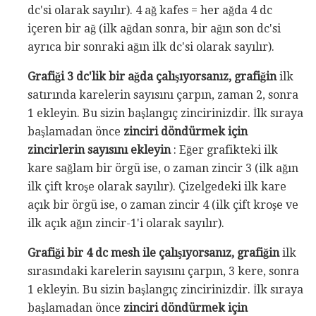
dc'si olarak sayılır). 4 ağ kafes = her ağda 4 dc
içeren bir ağ (ilk ağdan sonra, bir ağın son dc'si
ayrıca bir sonraki ağın ilk dc'si olarak sayılır).
Grafiği 3 dc'lik bir ağda çalışıyorsanız, grafiğin
ilk
satırında karelerin sayısını çarpın, zaman 2, sonra
1 ekleyin. Bu sizin başlangıç ​​zincirinizdir. İlk sıraya
başlamadan önce
zinciri döndürmek için
zincirlerin sayısını ekleyin
: Eğer grafikteki ilk
kare sağlam bir örgü ise, o zaman zincir 3 (ilk ağın
ilk çift kroşe olarak sayılır). Çizelgedeki ilk kare
açık bir örgü ise, o zaman zincir 4 (ilk çift kroşe ve
ilk açık ağın zincir-1'i olarak sayılır).
Grafiği bir 4 dc mesh ile çalışıyorsanız, grafiğin
ilk
sırasındaki karelerin sayısını çarpın, 3 kere, sonra
1 ekleyin. Bu sizin başlangıç ​​zincirinizdir. İlk sıraya
başlamadan önce
zinciri döndürmek için