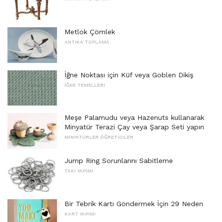
Metlok Çömlek
ANTIKA TOPLAMA
İğne Noktası için Küf veya Goblen Dikiş
İĞNE TEMELLERI
Meşe Palamudu veya Hazenuts kullanarak
Minyatür Terazi Çay veya Şarap Seti yapın
MINYATÜRLER ÖĞRETICILER
Jump Ring Sorunlarını Sabitleme
TAKI YAPIMI
Bir Tebrik Kartı Göndermek İçin 29 Neden
KART YAPIMI