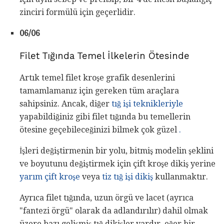
zinciri formülü için geçerlidir.
06/06
Filet Tığında Temel İlkelerin Ötesinde
Artık temel filet kroşe grafik desenlerini
tamamlamanız için gereken tüm araçlara
sahipsiniz. Ancak, diğer
tığ işi teknikleriyle
yapabildiğiniz gibi filet tığında bu temellerin
ötesine geçebileceğinizi bilmek çok güzel
.
İşleri değiştirmenin bir yolu, bitmiş modelin şeklini
ve boyutunu değiştirmek için çift kroşe dikiş yerine
yarım çift kroşe
veya
tiz tığ işi dikiş
kullanmaktır.
Ayrıca filet tığında, uzun örgü ve lacet (ayrıca
"fantezi örgü" olarak da adlandırılır) dahil olmak
üzere bazı gelişmiş tığ dikişler vardır, eğer bir