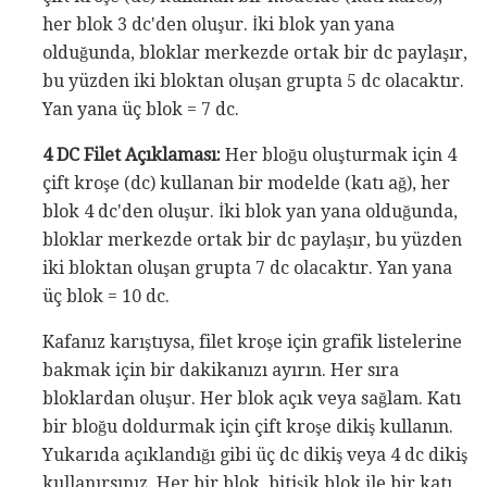
her blok 3 dc'den oluşur. İki blok yan yana
olduğunda, bloklar merkezde ortak bir dc paylaşır,
bu yüzden iki bloktan oluşan grupta 5 dc olacaktır.
Yan yana üç blok = 7 dc.
4 DC Filet Açıklaması:
Her bloğu oluşturmak için 4
çift kroşe (dc) kullanan bir modelde (katı ağ), her
blok 4 dc'den oluşur. İki blok yan yana olduğunda,
bloklar merkezde ortak bir dc paylaşır, bu yüzden
iki bloktan oluşan grupta 7 dc olacaktır. Yan yana
üç blok = 10 dc.
Kafanız karıştıysa, filet kroşe için grafik listelerine
bakmak için bir dakikanızı ayırın. Her sıra
bloklardan oluşur. Her blok açık veya sağlam. Katı
bir bloğu doldurmak için çift kroşe dikiş kullanın.
Yukarıda açıklandığı gibi üç dc dikiş veya 4 dc dikiş
kullanırsınız. Her bir blok, bitişik blok ile bir katı