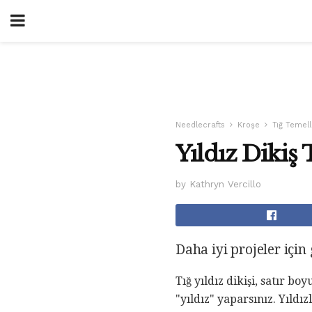
Needlecrafts
Kroşe
Tığ Temell
Yıldız Dikiş 
by Kathryn Vercillo
Daha iyi projeler için 
Tığ yıldız dikişi, satır bo
"yıldız" yaparsınız. Yıldı