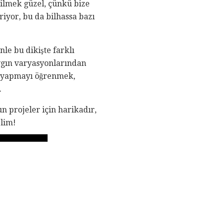
bilmek güzel, çünkü bize
eriyor, bu da bilhassa bazı
enle bu dikişte farklı
aygın varyasyonlarından
unu yapmayı öğrenmek,
.
un projeler için harikadır,
elim!