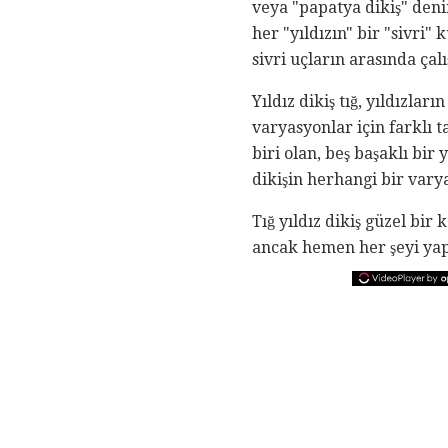
veya "papatya dikiş" deni
her "yıldızın" bir "sivri"
sivri uçların arasında çal
Yıldız dikiş tığ, yıldızlar
varyasyonlar için farklı 
biri olan, beş başaklı bir
dikişin herhangi bir vary
Tığ yıldız dikiş güzel bir
ancak hemen her şeyi yapm