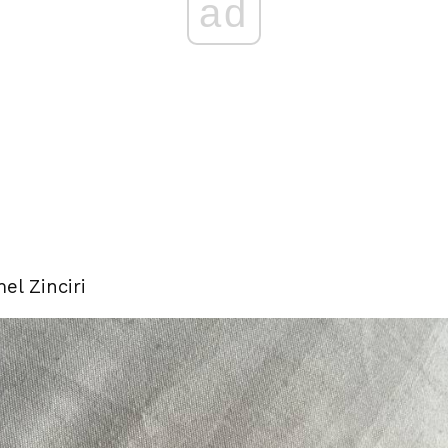
ad
mel Zinciri