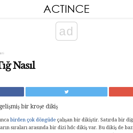
ad
eri
Tığ Nasıl
gelişmiş bir kroşe dikiş
yunca
birden çok döngüde
çalışan bir dikiştir. Satırda bir d
zların sıraları arasında bir dizi hdc dikiş var. Bu dikiş de b