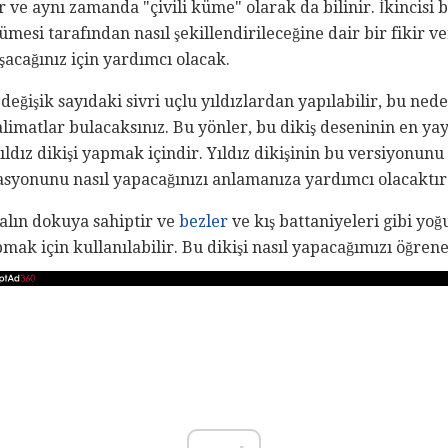
r ve aynı zamanda "çivili küme" olarak da bilinir. İkincisi 
 kümesi tarafından nasıl şekillendirileceğine dair bir fikir v
ışacağınız için yardımcı olacak.
ın değişik sayıdaki sivri uçlu yıldızlardan yapılabilir, bu ned
talimatlar bulacaksınız. Bu yönler, bu dikiş deseninin en y
 yıldız dikişi yapmak içindir. Yıldız dikişinin bu versiyon
asyonunu nasıl yapacağınızı anlamanıza yardımcı olacaktır
 kalın dokuya sahiptir ve
bezler
ve kış battaniyeleri gibi yoğ
ak için kullanılabilir. Bu dikişi nasıl yapacağımızı öğren