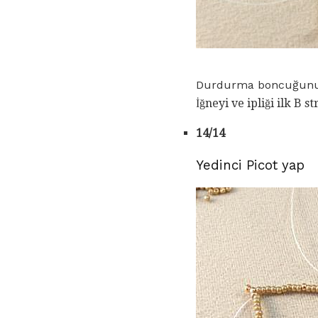
Durdurma boncuğunu
İğneyi ve ipliği ilk B 
14/14
Yedinci Picot yap