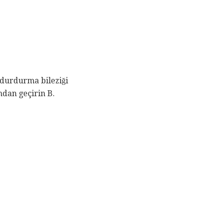
r durdurma bileziği
ımdan geçirin B.