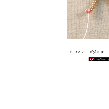
1 B, 9 A ve 1 B'yi alın.