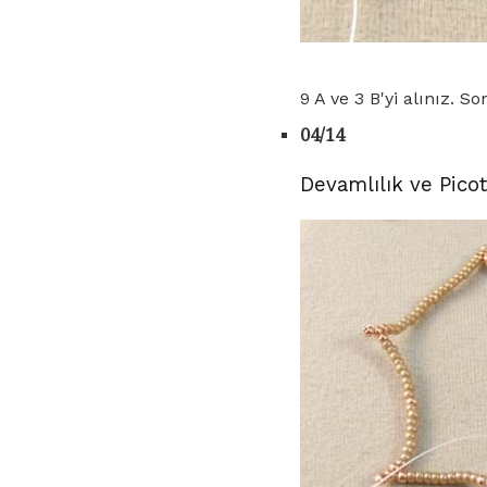
9 A ve 3 B'yi alınız. So
04/14
Devamlılık ve Picot