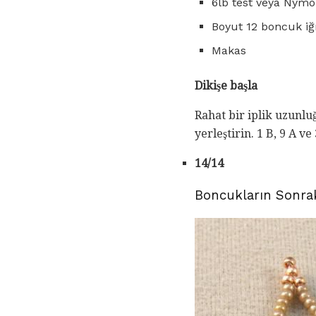
6lb test veya Nymo
Boyut 12 boncuk i
Makas
Dikişe başla
Rahat bir iplik uzunlu
yerleştirin. 1 B, 9 A ve
14/14
Boncukların Sonrak