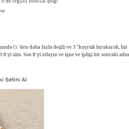
 D'de örgülü boncuk ipliği
ğne
ğunda (5 'den daha fazla değil) ve 3 "kuyruk bırakarak, bi
 3 B'yi alın. Son B'yi atlayın ve iğne ve ipliği bir sonraki ad
i Setini Al