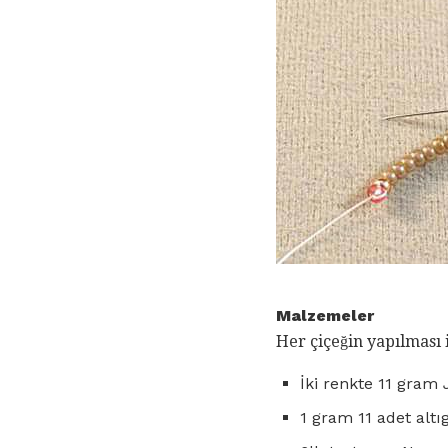
Malzemeler
Her çiçeğin yapılması 
İki renkte 11 gram 
1 gram 11 adet altı