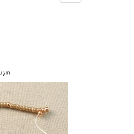
lışın